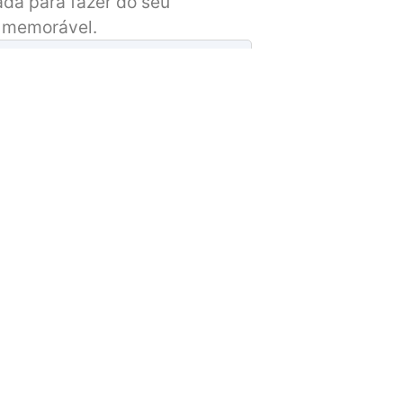
da para fazer do seu
 memorável.
sagem