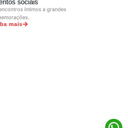
iversários
Casamento
iba mais
Saiba mais