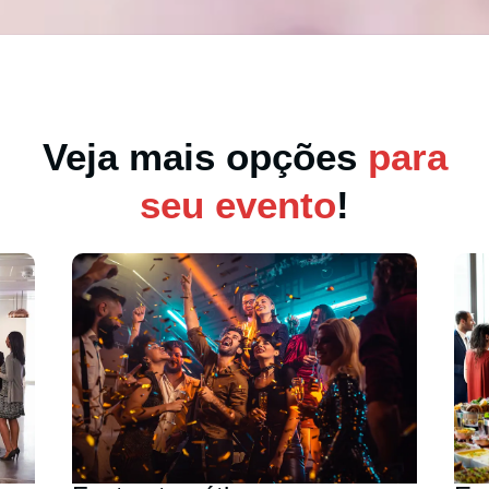
Veja mais opções
para
seu evento
!