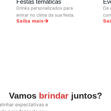
Eventos sociais
An
De encontros íntimos a grandes
comemorações.
Saiba mais
Sa
Vamos
brindar
juntos?
linhar expectativas e