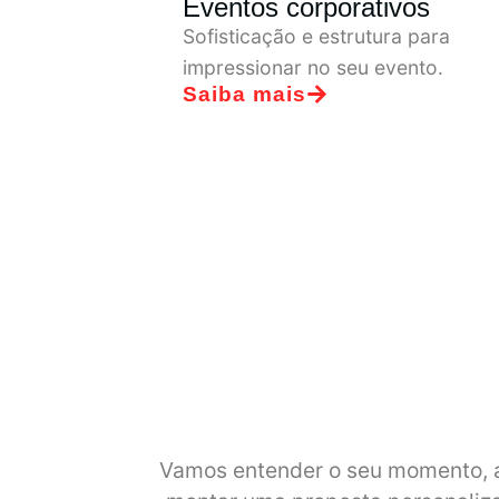
ivos
Festas temáticas
ra para
Drinks personalizados para
vento.
entrar no clima da sua festa.
Saiba mais
Vamos entender o seu momento, a